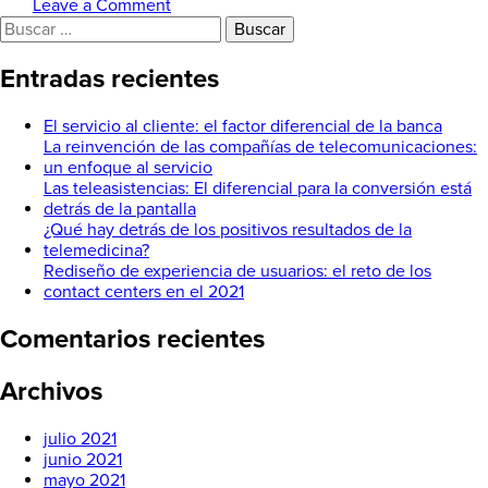
on
Leave a Comment
Buscar:
El
servicio
al
Entradas recientes
cliente:
el
El servicio al cliente: el factor diferencial de la banca
factor
La reinvención de las compañías de telecomunicaciones:
diferencial
un enfoque al servicio
de
Las teleasistencias: El diferencial para la conversión está
la
detrás de la pantalla
banca
¿Qué hay detrás de los positivos resultados de la
telemedicina?
Rediseño de experiencia de usuarios: el reto de los
contact centers en el 2021
Comentarios recientes
Archivos
julio 2021
junio 2021
mayo 2021