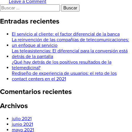
on
Leave a Comment
Buscar:
El
servicio
al
Entradas recientes
cliente:
el
El servicio al cliente: el factor diferencial de la banca
factor
La reinvención de las compañías de telecomunicaciones:
diferencial
un enfoque al servicio
de
Las teleasistencias: El diferencial para la conversión está
la
detrás de la pantalla
banca
¿Qué hay detrás de los positivos resultados de la
telemedicina?
Rediseño de experiencia de usuarios: el reto de los
contact centers en el 2021
Comentarios recientes
Archivos
julio 2021
junio 2021
mayo 2021